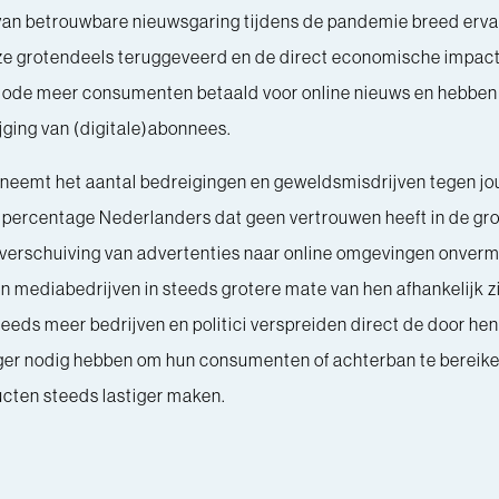
 van betrouwbare nieuwsgaring tijdens de pandemie breed erv
ze grotendeels teruggeveerd en de direct economische impact li
eriode meer consumenten betaald voor online nieuws en hebben
jging van (digitale)abonnees.
 neemt het aantal bedreigingen en geweldsmisdrijven tegen jou
 percentage Nederlanders dat geen vertrouwen heeft in de g
verschuiving van advertenties naar online omgevingen onverm
en mediabedrijven in steeds grotere mate van hen afhankelijk z
ds meer bedrijven en politici verspreiden direct de door hen 
anger nodig hebben om hun consumenten of achterban te bereik
ducten steeds lastiger maken.